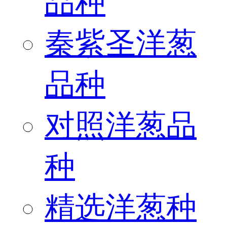
品种
秦紫圣洋葱
品种
对照洋葱品
种
精选洋葱种